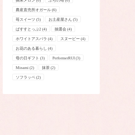
摘果メロン
(6)
ふらの苺
(6)
農産直売所オガール
(6)
苺スイーツ
(5)
お土産屋さん
(5)
ばすすとっぷ2
(4)
抽選会
(4)
ホワイトアスパラ
(4)
スヌーピー
(4)
お花のある暮らし
(4)
母の日ギフト
(3)
PerformerRUI
(3)
Minami
(2)
抹茶
(2)
ソフラッペ
(2)