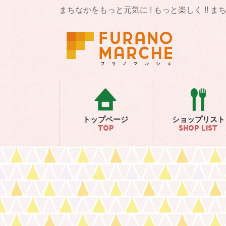
コ
ナ
まちなかをもっと元気に ! もっと楽しく !! 
ン
ビ
テ
ゲ
ン
ー
ツ
シ
に
ョ
移
ン
動
に
移
動
トップページ
ショップリスト
TOP
SHOP LIST