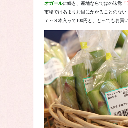
オガール
に続き、産地ならではの味覚
「
市場ではあまりお目にかかることのない
７～８本入って100円と、とってもお買