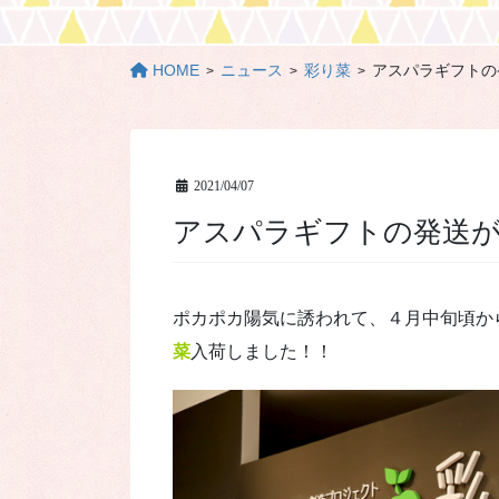
HOME
ニュース
彩り菜
アスパラギフトの
2021/04/07
アスパラギフトの発送
ポカポカ陽気に誘われて、４月中旬頃か
菜
入荷しました！！