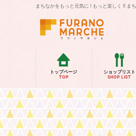
コ
ナ
まちなかをもっと元気に ! もっと楽しく !! 
ン
ビ
テ
ゲ
ン
ー
ツ
シ
に
ョ
移
ン
動
に
移
動
トップページ
ショップリスト
TOP
SHOP LIST