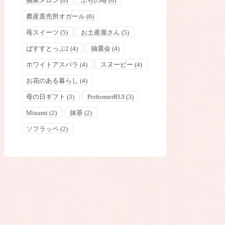
摘果メロン
(6)
ふらの苺
(6)
農産直売所オガール
(6)
苺スイーツ
(5)
お土産屋さん
(5)
ばすすとっぷ2
(4)
抽選会
(4)
ホワイトアスパラ
(4)
スヌーピー
(4)
お花のある暮らし
(4)
母の日ギフト
(3)
PerformerRUI
(3)
Minami
(2)
抹茶
(2)
ソフラッペ
(2)