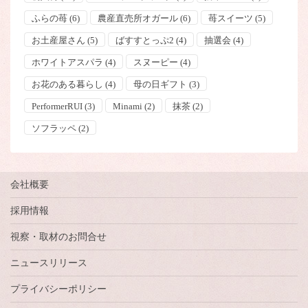
ふらの苺
(6)
農産直売所オガール
(6)
苺スイーツ
(5)
お土産屋さん
(5)
ばすすとっぷ2
(4)
抽選会
(4)
ホワイトアスパラ
(4)
スヌーピー
(4)
お花のある暮らし
(4)
母の日ギフト
(3)
PerformerRUI
(3)
Minami
(2)
抹茶
(2)
ソフラッペ
(2)
会社概要
採用情報
視察・取材のお問合せ
ニュースリリース
プライバシーポリシー