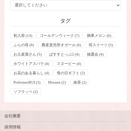
タグ
初入荷
(14)
ゴールデンウィーク
(7)
摘果メロン
(6)
ふらの苺
(6)
農産直売所オガール
(6)
苺スイーツ
(5)
お土産屋さん
(5)
ばすすとっぷ2
(4)
抽選会
(4)
ホワイトアスパラ
(4)
スヌーピー
(4)
お花のある暮らし
(4)
母の日ギフト
(3)
PerformerRUI
(3)
Minami
(2)
抹茶
(2)
ソフラッペ
(2)
会社概要
採用情報