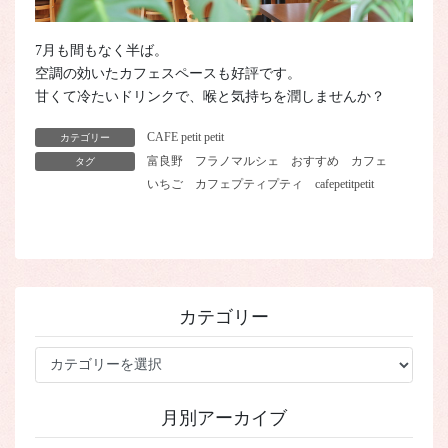
7月も間もなく半ば。
空調の効いたカフェスペースも好評です。
甘くて冷たいドリンクで、喉と気持ちを潤しませんか？
CAFE petit petit
カテゴリー
富良野
フラノマルシェ
おすすめ
カフェ
タグ
いちご
カフェプティプティ
cafepetitpetit
カテゴリー
カ
テ
ゴ
月別アーカイブ
リ
ー