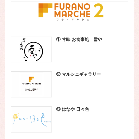
① 甘味 お食事処 雪や
② マルシェギャラリー
③ はなや 日々色