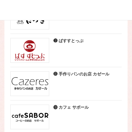
❺ こなやき処 たつき
❼ ばすすとっぷ
❽ 手作りパンのお店 カゼール
❾ カフェ サボール