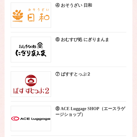
④ おそうざい 日和
⑥ おむすび処 にぎりまんま
⑦ ばすすとっぷ２
⑧ ACE Luggage SHOP（エースラゲ
ージショップ）