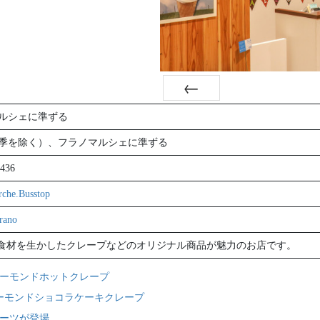
前
ルシェに準ずる
季を除く）、フラノマルシェに準ずる
7436
che.Busstop
urano
食材を生かしたクレープなどのオリジナル商品が魅力のお店です。
ーモンドホットクレープ
ーモンドショコラケーキクレープ
ーツが登場