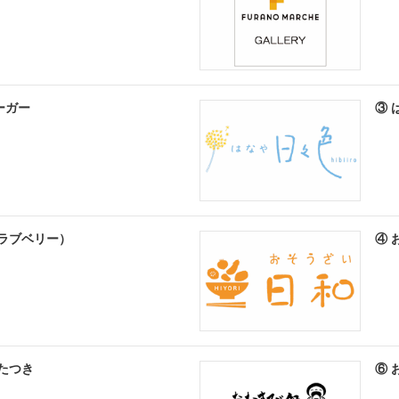
ーガー
③ 
ry（ラブベリー）
④ 
 たつき
⑥ 