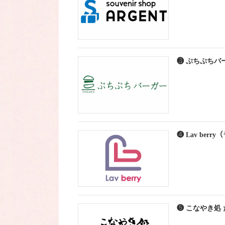
❸ ぷちぷちバ
❹ Lav ber
❺ こなやき処