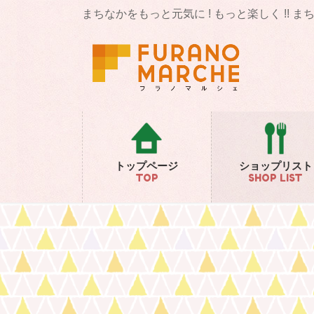
コ
ナ
まちなかをもっと元気に ! もっと楽しく !! 
ン
ビ
テ
ゲ
ン
ー
ツ
シ
に
ョ
移
ン
動
に
移
動
トップページ
ショップリスト
TOP
SHOP LIST