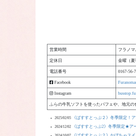
営業時間
フラノマ
定休日
金曜（夏
電話番号
0167-56-
Facebook
Furanomar
Instagram
busstop.f
ふらの牛乳ソフトを使ったパフェや、地元の
《ばすすとっぷ２》冬季限定！ア
2025/02/05
《ばすすとっぷ2》冬季限定★ア
2024/12/02
《ばすすとっぷ２》かぼちゃスイ
2024/10/07