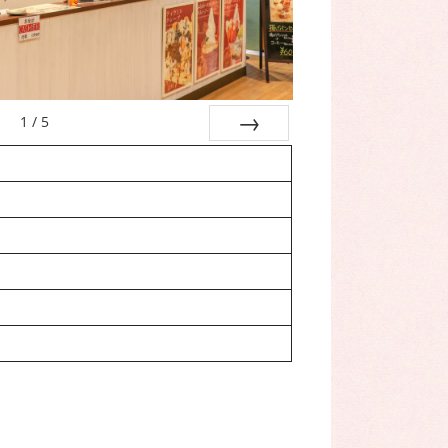
1
/
5
次