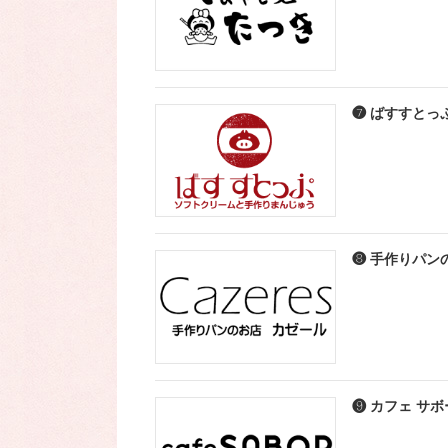
❼ ばすすとっ
❽ 手作りパン
❾ カフェ サ