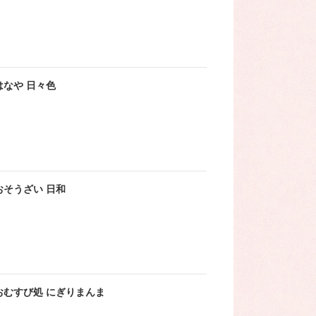
はなや 日々色
おそうざい 日和
おむすび処 にぎりまんま