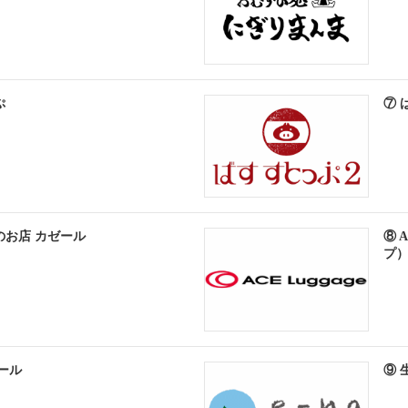
ぷ
⑦ 
のお店 カゼール
⑧ 
プ
ボール
⑨ 