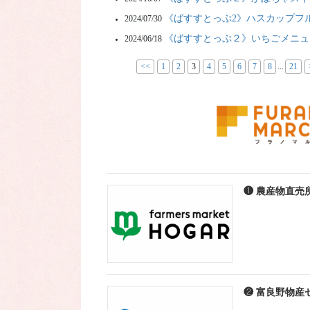
《ばすすとっぷ2》ハスカップフ
2024/07/30
《ばすすとっぷ２》いちごメニュ
2024/06/18
<<
1
2
3
4
5
6
7
8
...
21
❶ 農産物直売
❷ 富良野物産