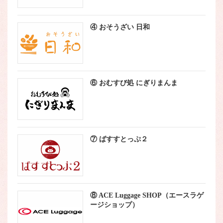
④ おそうざい 日和
⑥ おむすび処 にぎりまんま
⑦ ばすすとっぷ２
⑧ ACE Luggage SHOP（エースラゲ
ージショップ）