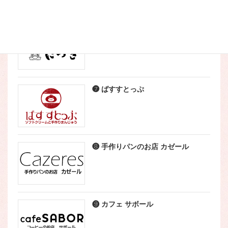
❺ こなやき処 たつき
❼ ばすすとっぷ
❽ 手作りパンのお店 カゼール
❾ カフェ サボール