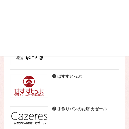
❹ Lav berry（ラブベリー）
❺ こなやき処 たつき
❼ ばすすとっぷ
❽ 手作りパンのお店 カゼール