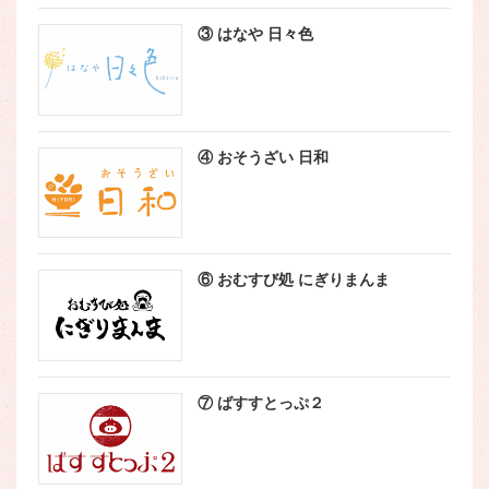
③ はなや 日々色
④ おそうざい 日和
⑥ おむすび処 にぎりまんま
⑦ ばすすとっぷ２