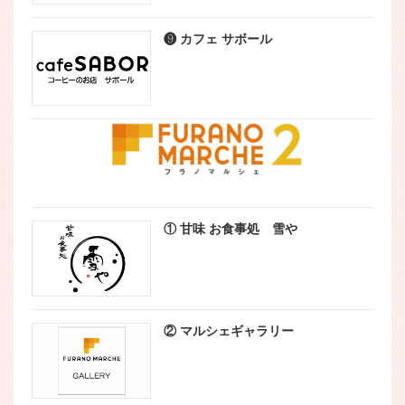
❾ カフェ サボール
① 甘味 お食事処 雪や
② マルシェギャラリー