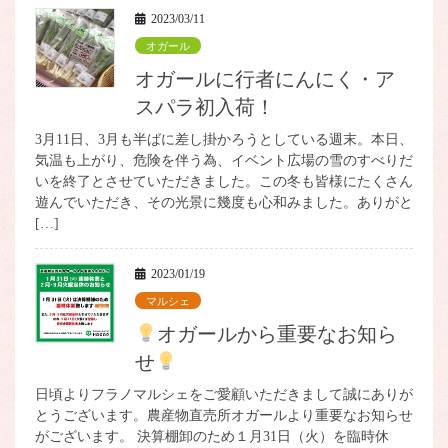
2023/03/11
オガール
オガールに行者にんにく・ア
スパラ初入荷！
3月11日、3月も半ばに差し掛かろうとしている週末。本日、
気温も上がり、危険を伴う為、イベント広場の雪のすべりだ
いを終了とさせていただきました。この冬も皆様にたくさん
遊んでいただき、その光景に幾度も心和みました。ありがと
[…]
2023/01/19
マルシェ
オガールから重要なお知ら
せ
日頃よりフラノマルシェをご愛顧いただきまして誠にありが
とうございます。農産物直売所オガールより重要なお知らせ
がございます。 決算棚卸のため１月31日（火）を臨時休