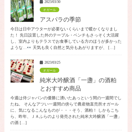
2023/03/30
オガール
アスパラの季節
今日は日中アウターが必要ないくらいまで暖かくなりまし
た！ 先日設置した外のテーブル・ベンチもさっそく大活躍
し、室内よりもテラスでお食事している方のほうが多かった
ような…
天気も良く自然と気分もあがりますが、 […]
2023/03/25
オガール
純米大吟醸酒「一盞」の酒粕
とおすすめ商品
今週は侍ジャパンの優勝に湧いたあっという間の一週間でし
たね。 そんなアツい一週間の傍らで農産物直売所オガール
に、気になるこんなものが・・・そう、酒粕！ しかもこち
ら、昨年、ＪＡふらのより発売された純米大吟醸酒「一盞」
の酒 […]