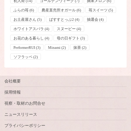
初入荷
(14)
ゴールデンウィーク
(7)
摘果メロン
(6)
ふらの苺
(6)
農産直売所オガール
(6)
苺スイーツ
(5)
お土産屋さん
(5)
ばすすとっぷ2
(4)
抽選会
(4)
ホワイトアスパラ
(4)
スヌーピー
(4)
お花のある暮らし
(4)
母の日ギフト
(3)
PerformerRUI
(3)
Minami
(2)
抹茶
(2)
ソフラッペ
(2)
会社概要
採用情報
視察・取材のお問合せ
ニュースリリース
プライバシーポリシー