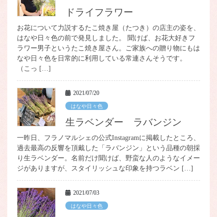
ドライフラワー
お花について力説するたこ焼き屋（たつき）の店主の姿を、
はなや日々色の前で発見しました。 聞けば、お花大好きフ
ラワー男子というたこ焼き屋さん。ご家族への贈り物にもは
なや日々色を日常的に利用している常連さんそうです。
（こっ […]
2021/07/20
はなや日々色
生ラベンダー ラバンジン
一昨日、フラノマルシェの公式Instagramに掲載したところ、
過去最高の反響を頂戴した「ラバンジン」という品種の朝採
り生ラベンダー。名前だけ聞けば、野蛮な人のようなイメー
ジがありますが、スタイリッシュな印象を持つラベン […]
2021/07/03
はなや日々色