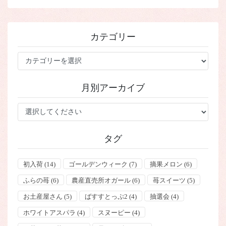
稿
ー
ー
ー
ジ
ジ
ジ
の
ペ
カテゴリー
ー
ジ
カ
テ
送
ゴ
り
月別アーカイブ
リ
ー
タグ
初入荷
(14)
ゴールデンウィーク
(7)
摘果メロン
(6)
ふらの苺
(6)
農産直売所オガール
(6)
苺スイーツ
(5)
お土産屋さん
(5)
ばすすとっぷ2
(4)
抽選会
(4)
ホワイトアスパラ
(4)
スヌーピー
(4)