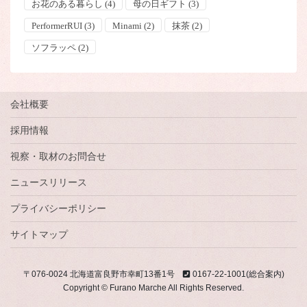
お花のある暮らし
(4)
母の日ギフト
(3)
PerformerRUI
(3)
Minami
(2)
抹茶
(2)
ソフラッペ
(2)
会社概要
採用情報
視察・取材のお問合せ
ニュースリリース
プライバシーポリシー
サイトマップ
〒076-0024 北海道富良野市幸町13番1号
0167-22-1001(総合案内)
Copyright © Furano Marche All Rights Reserved.