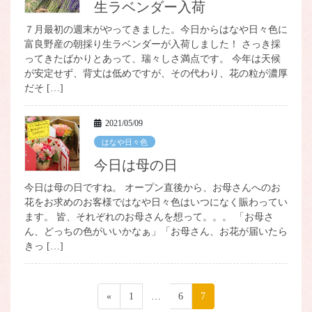
生ラベンダー入荷
７月最初の週末がやってきました。今日からはなや日々色に
富良野産の朝採り生ラベンダーが入荷しました！ さっき採
ってきたばかりとあって、瑞々しさ満点です。 今年は天候
が安定せず、背丈は低めですが、その代わり、花の粒が濃厚
だそ […]
2021/05/09
はなや日々色
今日は母の日
今日は母の日ですね。 オープン直後から、お母さんへのお
花をお求めのお客様ではなや日々色はいつになく賑わってい
ます。 皆、それぞれのお母さんを想って。。。 「お母さ
ん、どっちの色がいいかなぁ」「お母さん、お花が届いたら
きっ […]
投
«
ペ
1
…
ペ
6
ペ
7