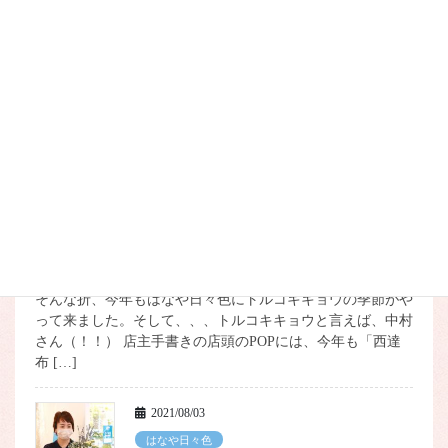
ラベンダータペストリー
昨年はフラノマルシェ10年の節目でしたが、新型コロナウイ
ルス感染症が拡がり、あいにく10周年記念イベントを大々的
に開催することができませんでした。そんな10周年を偲ん
で、この春、10周年プラス1年を記念してはなや日々色か
[…]
2021/08/08
はなや日々色
トルコキキョウ
昨日８月７日はバナナの日であり、花の日でもありました。
そんな折、今年もはなや日々色にトルコキキョウの季節がや
って来ました。そして、、、トルコキキョウと言えば、中村
さん（！！） 店主手書きの店頭のPOPには、今年も「西達
布 […]
2021/08/03
はなや日々色