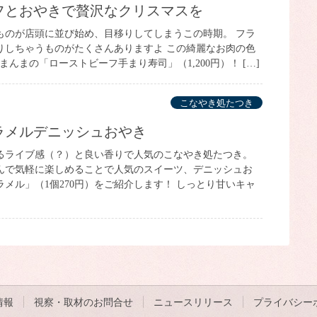
ーフとおやきで贅沢なクリスマスを
ものが店頭に並び始め、目移りしてしまうこの時期。 フラ
りしちゃうものがたくさんありますよ この綺麗なお肉の色
んまの「ローストビーフ手まり寿司」（1,200円）！ […]
こなやき処たつき
ャラメルデニッシュおやき
るライブ感（？）と良い香りで人気のこなやき処たつき。
んで気軽に楽しめることで人気のスイーツ、デニッシュお
メル」（1個270円）をご紹介します！ しっとり甘いキャ
情報
視察・取材のお問合せ
ニュースリリース
プライバシー