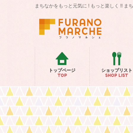
コ
ナ
まちなかをもっと元気に ! もっと楽しく !! 
ン
ビ
テ
ゲ
ン
ー
ツ
シ
に
ョ
移
ン
動
に
移
動
トップページ
ショップリスト
TOP
SHOP LIST