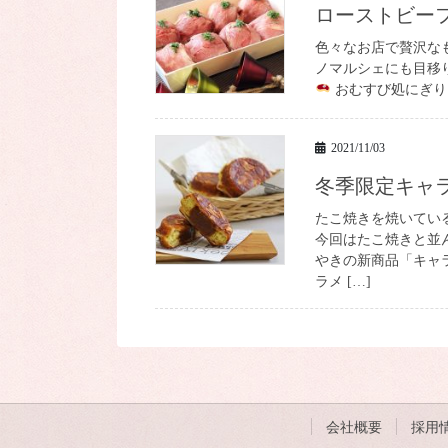
ローストビ
色々なお店で贅沢な
ノマルシェにも目移
おむすび処にぎりま
2021/11/03
冬季限定キ
たこ焼きを焼いてい
今回はたこ焼きと並
やきの新商品「キャラ
ラメ […]
会社概要
採用