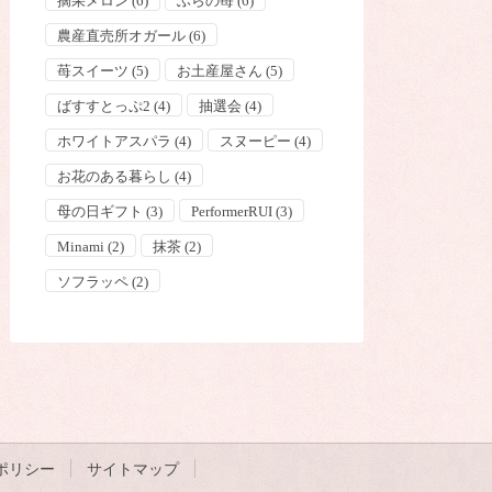
摘果メロン
(6)
ふらの苺
(6)
農産直売所オガール
(6)
苺スイーツ
(5)
お土産屋さん
(5)
ばすすとっぷ2
(4)
抽選会
(4)
ホワイトアスパラ
(4)
スヌーピー
(4)
お花のある暮らし
(4)
母の日ギフト
(3)
PerformerRUI
(3)
Minami
(2)
抹茶
(2)
ソフラッペ
(2)
ポリシー
サイトマップ