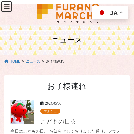
コ
ナ
ン
ビ
JA
テ
ゲ
ン
ー
ツ
シ
に
ョ
ニュース
移
ン
動
に
移
動
HOME
ニュース
お子様連れ
お子様連れ
2024/05/05
マルシェ
こどもの日☆
今日はこどもの日。 お知らせしておりました通り、フラノ