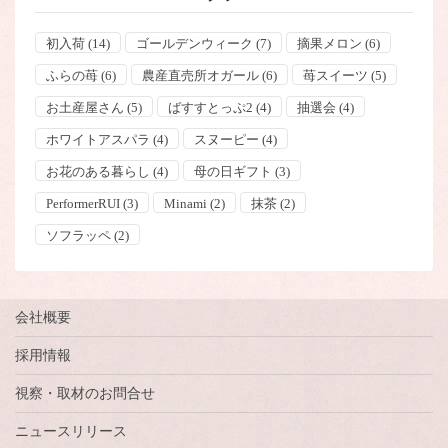
初入荷
(14)
ゴールデンウィーク
(7)
摘果メロン
(6)
ふらの苺
(6)
農産直売所オガール
(6)
苺スイーツ
(5)
お土産屋さん
(5)
ばすすとっぷ2
(4)
抽選会
(4)
ホワイトアスパラ
(4)
スヌーピー
(4)
お花のある暮らし
(4)
母の日ギフト
(3)
PerformerRUI
(3)
Minami
(2)
抹茶
(2)
ソフラッペ
(2)
会社概要
採用情報
視察・取材のお問合せ
ニュースリリース