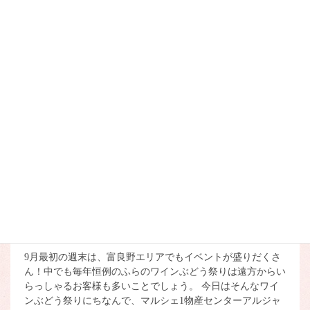
《物産センターアルジャン》
トロンさんのお菓子入荷中
地元でも大人気のトロンさんのお菓子。マルシェ1物産セン
ターアルジャンに、久しぶりの商品が入荷しています。 ふ
らのはちみつレモンケーキ（税込270円）富良野産小麦と牛
乳、北海道産バタークリームを使用したしっとりとしたスポ
ン […]
2025/09/07
アルジャン
《物産センターアルジャン》
今日は「ふらのワインぶどう
祭り」！
9月最初の週末は、富良野エリアでもイベントが盛りだくさ
ん！中でも毎年恒例のふらのワインぶどう祭りは遠方からい
らっしゃるお客様も多いことでしょう。 今日はそんなワイ
ンぶどう祭りにちなんで、マルシェ1物産センターアルジャ