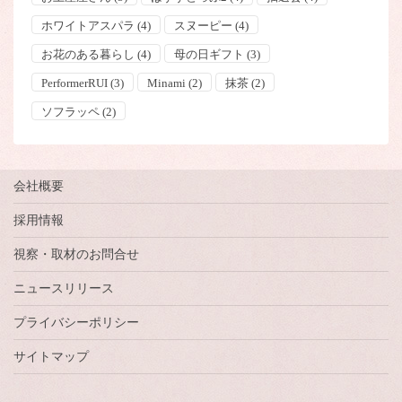
ホワイトアスパラ
(4)
スヌーピー
(4)
お花のある暮らし
(4)
母の日ギフト
(3)
PerformerRUI
(3)
Minami
(2)
抹茶
(2)
ソフラッペ
(2)
会社概要
採用情報
視察・取材のお問合せ
ニュースリリース
プライバシーポリシー
サイトマップ