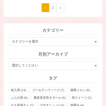
投
ペ
1
ペ
2
»
稿
ー
ー
ジ
ジ
の
ペ
カテゴリー
ー
ジ
カ
テ
送
ゴ
り
月別アーカイブ
リ
ー
タグ
初入荷
(14)
ゴールデンウィーク
(7)
摘果メロン
(6)
ふらの苺
(6)
農産直売所オガール
(6)
苺スイーツ
(5)
お土産屋さん
(5)
ばすすとっぷ2
(4)
抽選会
(4)