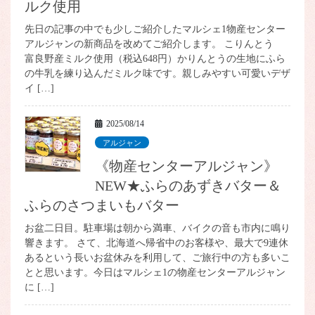
ルク使用
先日の記事の中でも少しご紹介したマルシェ1物産センター
アルジャンの新商品を改めてご紹介します。 こりんとう
富良野産ミルク使用（税込648円）かりんとうの生地にふら
の牛乳を練り込んだミルク味です。親しみやすい可愛いデザ
イ […]
2025/08/14
アルジャン
《物産センターアルジャン》
NEW★ふらのあずきバター＆
ふらのさつまいもバター
お盆二日目。駐車場は朝から満車、バイクの音も市内に鳴り
響きます。 さて、北海道へ帰省中のお客様や、最大で9連休
あるという長いお盆休みを利用して、ご旅行中の方も多いこ
とと思います。今日はマルシェ1の物産センターアルジャン
に […]