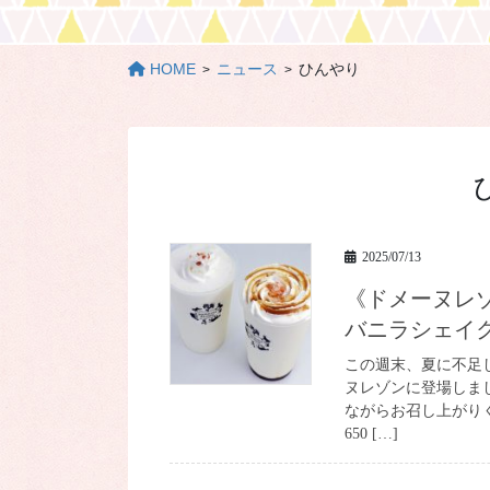
HOME
ニュース
ひんやり
2025/07/13
《ドメーヌレゾン》NEW★塩キャラメルシェイク＆塩
バニラシェイ
この週末、夏に不足
ヌレゾンに登場しま
ながらお召し上がり
650 […]