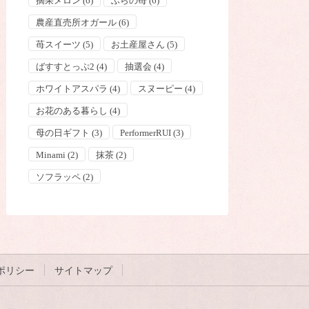
摘果メロン
(6)
ふらの苺
(6)
農産直売所オガール
(6)
苺スイーツ
(5)
お土産屋さん
(5)
ばすすとっぷ2
(4)
抽選会
(4)
ホワイトアスパラ
(4)
スヌーピー
(4)
お花のある暮らし
(4)
母の日ギフト
(3)
PerformerRUI
(3)
Minami
(2)
抹茶
(2)
ソフラッペ
(2)
ポリシー
サイトマップ