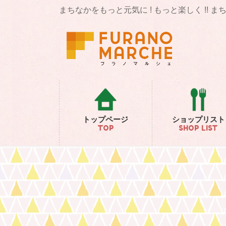
コ
ナ
まちなかをもっと元気に ! もっと楽しく !! 
ン
ビ
テ
ゲ
ン
ー
ツ
シ
に
ョ
移
ン
動
に
移
動
トップページ
ショップリスト
TOP
SHOP LIST