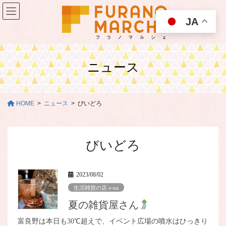
コ
ナ
ン
ビ
JA
テ
ゲ
ン
ー
ツ
シ
に
ョ
ニュース
移
ン
動
に
移
動
HOME
ニュース
びいどろ
びいどろ
2023/08/02
生活雑貨の店 e-na
夏の雑貨屋さん
富良野は本日も30℃超えで、イベント広場の噴水はひっきり