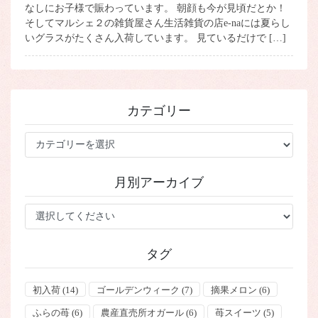
なしにお子様で賑わっています。 朝顔も今が見頃だとか！
そしてマルシェ２の雑貨屋さん生活雑貨の店e-naには夏らし
いグラスがたくさん入荷しています。 見ているだけで […]
カテゴリー
カ
テ
ゴ
月別アーカイブ
リ
ー
タグ
初入荷
(14)
ゴールデンウィーク
(7)
摘果メロン
(6)
ふらの苺
(6)
農産直売所オガール
(6)
苺スイーツ
(5)