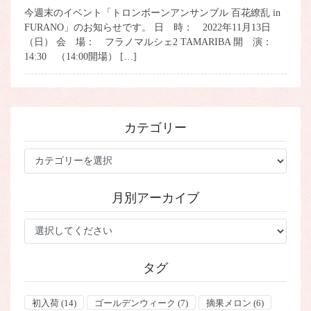
今週末のイベント「トロンボーンアンサンブル 百花繚乱 in
FURANO」のお知らせです。 日 時： 2022年11月13日
（日） 会 場： フラノマルシェ2 TAMARIBA 開 演：
14:30 （14:00開場） […]
カテゴリー
カ
テ
ゴ
月別アーカイブ
リ
ー
タグ
初入荷
(14)
ゴールデンウィーク
(7)
摘果メロン
(6)