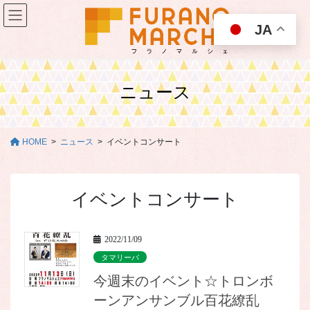
コ
ナ
ン
ビ
JA
テ
ゲ
ン
ー
ツ
シ
に
ョ
ニュース
移
ン
動
に
移
動
HOME
ニュース
イベントコンサート
イベントコンサート
2022/11/09
タマリーバ
今週末のイベント☆トロンボ
ーンアンサンブル百花繚乱