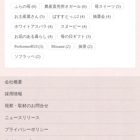
ふらの苺
(6)
農産直売所オガール
(6)
苺スイーツ
(5)
お土産屋さん
(5)
ばすすとっぷ2
(4)
抽選会
(4)
ホワイトアスパラ
(4)
スヌーピー
(4)
お花のある暮らし
(4)
母の日ギフト
(3)
PerformerRUI
(3)
Minami
(2)
抹茶
(2)
ソフラッペ
(2)
会社概要
採用情報
視察・取材のお問合せ
ニュースリリース
プライバシーポリシー