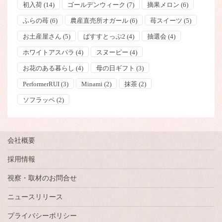
初入荷
(14)
ゴールデンウィーク
(7)
摘果メロン
(6)
ふらの苺
(6)
農産直売所オガール
(6)
苺スイーツ
(5)
お土産屋さん
(5)
ばすすとっぷ2
(4)
抽選会
(4)
ホワイトアスパラ
(4)
スヌーピー
(4)
お花のある暮らし
(4)
母の日ギフト
(3)
PerformerRUI
(3)
Minami
(2)
抹茶
(2)
ソフラッペ
(2)
会社概要
採用情報
視察・取材のお問合せ
ニュースリリース
プライバシーポリシー