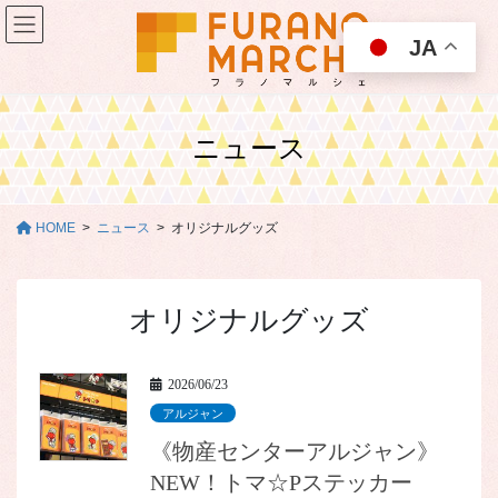
コ
ナ
ン
ビ
JA
テ
ゲ
ン
ー
ツ
シ
に
ョ
ニュース
移
ン
動
に
移
動
HOME
ニュース
オリジナルグッズ
オリジナルグッズ
2026/06/23
アルジャン
《物産センターアルジャン》
NEW！トマ☆Pステッカー