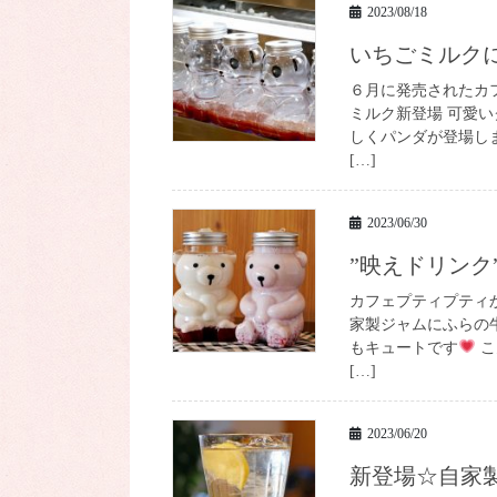
2023/08/18
いちごミルク
６月に発売されたカ
ミルク新登場 可愛
しくパンダが登場しま
[…]
2023/06/30
”映えドリン
カフェプティプティか
家製ジャムにふらの
もキュートです
こ
[…]
2023/06/20
新登場☆自家