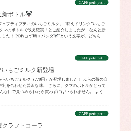
CAFE petit petit
に新ボトル
フェプティプティのいちごミルク。 ”映えドリンク”いちご
いクマのボトルで映え確実！とご紹介しましたが、なんと新
した！ POPには”時々パンダ
”という文字が。どちら
CAFE petit petit
ク”いちごミルク新登場
らいちごミルク（770円）が登場しました！ ふらの苺の自
牛乳を合わせた贅沢な味。 さらに、クマのボトルがとって
んな目で見つめられたら買わずにはいられません。 よく
CAFE petit petit
製クラフトコーラ