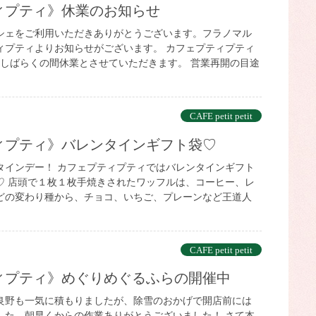
ティプティ》休業のお知らせ
シェをご利用いただきありがとうございます。フラノマル
ィプティよりお知らせがございます。 カフェプティプティ
りしばらくの間休業とさせていただきます。 営業再開の目途
CAFE petit petit
ティプティ》バレンタインギフト袋♡
タインデー！ カフェプティプティではバレンタインギフト
♡ 店頭で１枚１枚手焼きされたワッフルは、コーヒー、レ
どの変わり種から、チョコ、いちご、プレーンなど王道人
CAFE petit petit
ティプティ》めぐりめぐるふらの開催中
良野も一気に積もりましたが、除雪のおかげで開店前には
した。朝早くからの作業ありがとうございました！ さて本