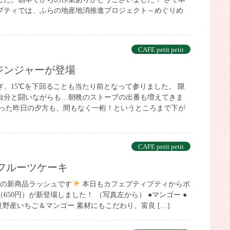
プティでは、ふらの地産地消推進プロジェクト～めぐりめ
CAFE petit petit
ジンジャーが登場
ぎ、15℃を下回ることも当たり前となって参りました。 限
自分と闘いながらも…朝晩のストーブの出番も増えてきま
なった昨日の夕方も、間もなく一桁！というところまで下が
CAFE petit petit
ルフルーツケーキ
らの新商品ラッシュです
本日もカフェプティプティからボ
650円）が新登場しました！ （写真左から） ●マンゴー ●
良野産いちご＆マンゴー 素材にもこだわり、富良 […]