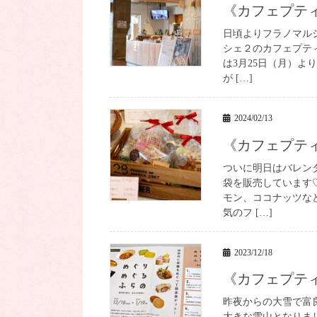
《カフェプ
日頃よりフラノマル
シェ２のカフェプテ
は3月25日（月）よ
が […]
2024/02/13
《カフェプ
ついに明日はバレン
袋を販売しています
モン、ココナッツな
気のフ […]
2023/12/18
《カフェプ
昨夜からの大雪で富
大きな雪山となりま