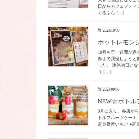
日からカフェプティ
ぐるふら […]
2023/10/08
ホットレモン
10月も早一週間が過
界まで我慢しようと
した。 連休初日と
り […]
2023/09/05
NEW☆ボト
9月に入り、各店か
トルフルーツケーキ（
富良野産いちご ●富