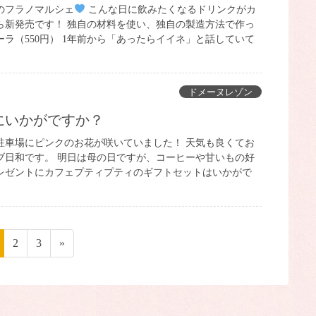
のフラノマルシェ
こんな日に飲みたくなるドリンクがカ
ら新発売です！ 独自の材料を使い、独自の製造方法で作っ
ラ（550円） 1年前から「あったらイイネ」と話していて
ドメーヌレゾン
にいかがですか？
駐車場にピンクのお花が咲いていました！ 天気も良くてお
ブ日和です。 明日は母の日ですが、コーヒーや甘いもの好
レゼントにカフェプティプティのギフトセットはいかがで
ペ
ペ
2
ペ
3
»
ー
ー
ー
ジ
ジ
ジ