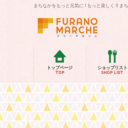
コ
ナ
まちなかをもっと元気に ! もっと楽しく !! 
ン
ビ
テ
ゲ
ン
ー
ツ
シ
に
ョ
移
ン
動
に
移
動
トップページ
ショップリスト
TOP
SHOP LIST