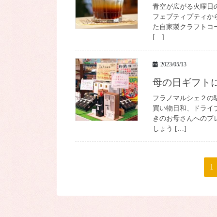
青空が広がる火曜日
フェプティプティか
た自家製クラフトコー
[…]
2023/05/13
母の日ギフト
フラノマルシェ２の
買い物日和、ドライ
きのお母さんへのプ
しょう […]
投
1
稿
の
ペ