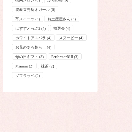
摘果メロン
(6)
ふらの苺
(6)
農産直売所オガール
(6)
苺スイーツ
(5)
お土産屋さん
(5)
ばすすとっぷ2
(4)
抽選会
(4)
ホワイトアスパラ
(4)
スヌーピー
(4)
お花のある暮らし
(4)
母の日ギフト
(3)
PerformerRUI
(3)
Minami
(2)
抹茶
(2)
ソフラッペ
(2)