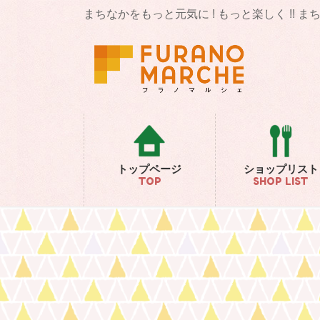
コ
ナ
まちなかをもっと元気に ! もっと楽しく !! 
ン
ビ
テ
ゲ
ン
ー
ツ
シ
に
ョ
移
ン
動
に
移
動
トップページ
ショップリスト
TOP
SHOP LIST