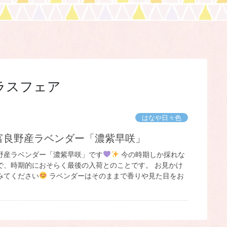
ラスフェア
はなや日々色
！富良野産ラベンダー「濃紫早咲」
野産ラベンダー「濃紫早咲」です
今の時期しか採れな
で、時期的におそらく最後の入荷とのことです。 お見かけ
みてください
ラベンダーはそのままで香りや見た目をお