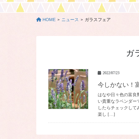
HOME
ニュース
ガラスフェア
ガ
2022/07/23
今しかない
はなや日々色の富良
い貴重なラベンダー
したらチェックして
楽し […]