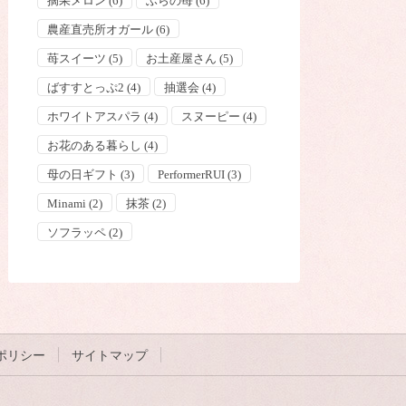
摘果メロン
(6)
ふらの苺
(6)
農産直売所オガール
(6)
苺スイーツ
(5)
お土産屋さん
(5)
ばすすとっぷ2
(4)
抽選会
(4)
ホワイトアスパラ
(4)
スヌーピー
(4)
お花のある暮らし
(4)
母の日ギフト
(3)
PerformerRUI
(3)
Minami
(2)
抹茶
(2)
ソフラッペ
(2)
ポリシー
サイトマップ