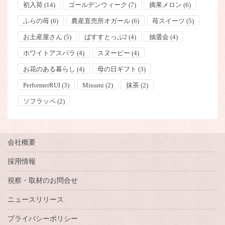
初入荷
(14)
ゴールデンウィーク
(7)
摘果メロン
(6)
ふらの苺
(6)
農産直売所オガール
(6)
苺スイーツ
(5)
お土産屋さん
(5)
ばすすとっぷ2
(4)
抽選会
(4)
ホワイトアスパラ
(4)
スヌーピー
(4)
お花のある暮らし
(4)
母の日ギフト
(3)
PerformerRUI
(3)
Minami
(2)
抹茶
(2)
ソフラッペ
(2)
会社概要
採用情報
視察・取材のお問合せ
ニュースリリース
プライバシーポリシー