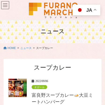
コ
ナ
ン
ビ
JA
テ
ゲ
ン
ー
ツ
シ
に
ョ
ニュース
移
ン
動
に
移
動
HOME
ニュース
スープカレー
スープカレー
2022/09/06
オガール
富良野スープカレー
大豆ミ
ートハンバーグ