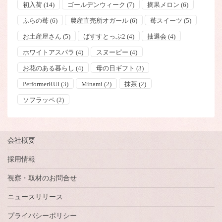
初入荷
(14)
ゴールデンウィーク
(7)
摘果メロン
(6)
ふらの苺
(6)
農産直売所オガール
(6)
苺スイーツ
(5)
お土産屋さん
(5)
ばすすとっぷ2
(4)
抽選会
(4)
ホワイトアスパラ
(4)
スヌーピー
(4)
お花のある暮らし
(4)
母の日ギフト
(3)
PerformerRUI
(3)
Minami
(2)
抹茶
(2)
ソフラッペ
(2)
会社概要
採用情報
視察・取材のお問合せ
ニュースリリース
プライバシーポリシー