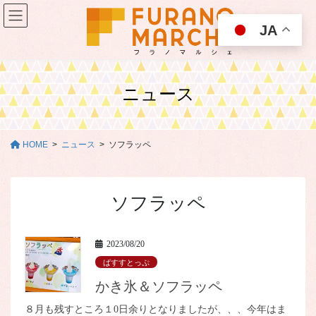
コ
ナ
ン
ビ
JA
テ
ゲ
ン
ー
ツ
シ
に
ョ
ニュース
移
ン
動
に
移
動
HOME
ニュース
ソフラッペ
ソフラッペ
2023/08/20
ばすすとっぷ
かき氷＆ソフラッペ
８月も残すところ１0日余りとなりましたが、、、今年はま