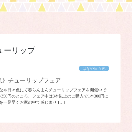
ューリップ
はなや日々色
々色》チューリップフェア
ome ♡ はなや日々色にて春らんまんチューリップフェアを開催中で
本350円のところ、フェア中は3本以上のご購入で1本300円に
を一足早くお家の中で感じませ […]