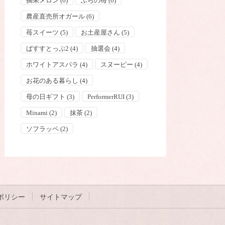
摘果メロン
(6)
ふらの苺
(6)
農産直売所オガール
(6)
苺スイーツ
(5)
お土産屋さん
(5)
ばすすとっぷ2
(4)
抽選会
(4)
ホワイトアスパラ
(4)
スヌーピー
(4)
お花のある暮らし
(4)
母の日ギフト
(3)
PerformerRUI
(3)
Minami
(2)
抹茶
(2)
ソフラッペ
(2)
ポリシー
サイトマップ