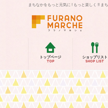
コ
ナ
まちなかをもっと元気に ! もっと楽しく !! 
ン
ビ
テ
ゲ
ン
ー
ツ
シ
に
ョ
移
ン
動
に
移
動
トップページ
ショップリスト
TOP
SHOP LIST