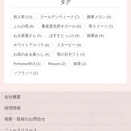
タグ
初入荷
(14)
ゴールデンウィーク
(7)
摘果メロン
(6)
ふらの苺
(6)
農産直売所オガール
(6)
苺スイーツ
(5)
お土産屋さん
(5)
ばすすとっぷ2
(4)
抽選会
(4)
ホワイトアスパラ
(4)
スヌーピー
(4)
お花のある暮らし
(4)
母の日ギフト
(3)
PerformerRUI
(3)
Minami
(2)
抹茶
(2)
ソフラッペ
(2)
会社概要
採用情報
視察・取材のお問合せ
ニュースリリース