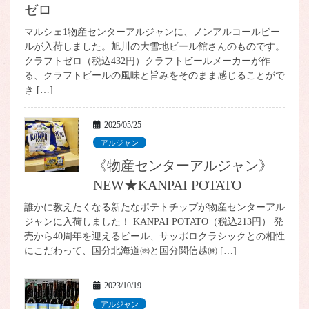
ゼロ
マルシェ1物産センターアルジャンに、ノンアルコールビー
ルが入荷しました。旭川の大雪地ビール館さんのものです。
クラフトゼロ（税込432円）クラフトビールメーカーが作
る、クラフトビールの風味と旨みをそのまま感じることがで
き […]
2025/05/25
アルジャン
《物産センターアルジャン》
NEW★KANPAI POTATO
誰かに教えたくなる新たなポテトチップが物産センターアル
ジャンに入荷しました！ KANPAI POTATO（税込213円） 発
売から40周年を迎えるビール、サッポロクラシックとの相性
にこだわって、国分北海道㈱と国分関信越㈱ […]
2023/10/19
アルジャン