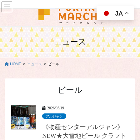
コ
ナ
ン
ビ
JA
テ
ゲ
ン
ー
ツ
シ
に
ョ
ニュース
移
ン
動
に
移
動
HOME
ニュース
ビール
ビール
2026/05/19
アルジャン
《物産センターアルジャン》
NEW★大雪地ビール クラフト