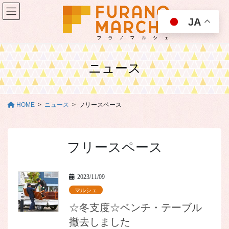
コ
ナ
ン
ビ
JA
テ
ゲ
ン
ー
ツ
シ
に
ョ
ニュース
移
ン
動
に
移
動
HOME
ニュース
フリースペース
フリースペース
2023/11/09
マルシェ
☆冬支度☆ベンチ・テーブル
撤去しました