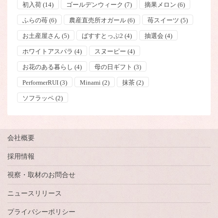
初入荷
(14)
ゴールデンウィーク
(7)
摘果メロン
(6)
ふらの苺
(6)
農産直売所オガール
(6)
苺スイーツ
(5)
お土産屋さん
(5)
ばすすとっぷ2
(4)
抽選会
(4)
ホワイトアスパラ
(4)
スヌーピー
(4)
お花のある暮らし
(4)
母の日ギフト
(3)
PerformerRUI
(3)
Minami
(2)
抹茶
(2)
ソフラッペ
(2)
会社概要
採用情報
視察・取材のお問合せ
ニュースリリース
プライバシーポリシー