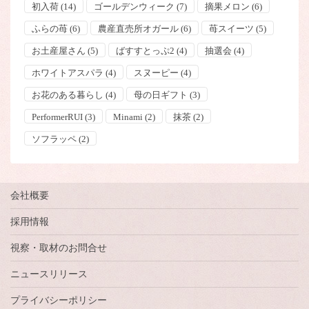
初入荷
(14)
ゴールデンウィーク
(7)
摘果メロン
(6)
ふらの苺
(6)
農産直売所オガール
(6)
苺スイーツ
(5)
お土産屋さん
(5)
ばすすとっぷ2
(4)
抽選会
(4)
ホワイトアスパラ
(4)
スヌーピー
(4)
お花のある暮らし
(4)
母の日ギフト
(3)
PerformerRUI
(3)
Minami
(2)
抹茶
(2)
ソフラッペ
(2)
会社概要
採用情報
視察・取材のお問合せ
ニュースリリース
プライバシーポリシー