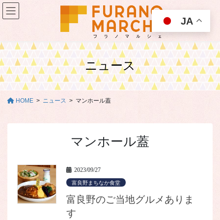
コ
ナ
ン
ビ
JA
テ
ゲ
ン
ー
ツ
シ
に
ョ
ニュース
移
ン
動
に
移
動
HOME
ニュース
マンホール蓋
マンホール蓋
2023/09/27
富良野まちなか食堂
富良野のご当地グルメありま
す