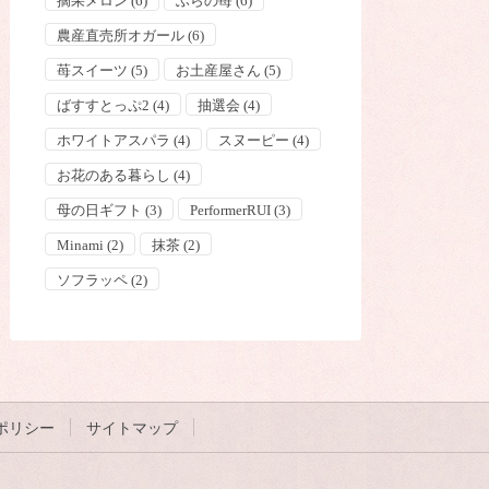
摘果メロン
(6)
ふらの苺
(6)
農産直売所オガール
(6)
苺スイーツ
(5)
お土産屋さん
(5)
ばすすとっぷ2
(4)
抽選会
(4)
ホワイトアスパラ
(4)
スヌーピー
(4)
お花のある暮らし
(4)
母の日ギフト
(3)
PerformerRUI
(3)
Minami
(2)
抹茶
(2)
ソフラッペ
(2)
ポリシー
サイトマップ