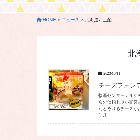
HOME
ニュース
北海道お土産
北
2023/10/11
チーズフォン
物産センターアルジャ
らの信頼も厚い富良
たとろけるチーズが
[…]