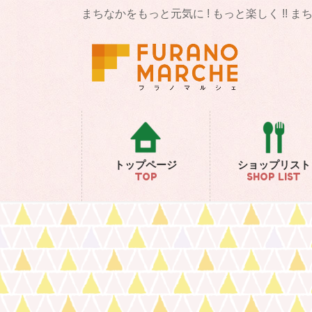
コ
ナ
まちなかをもっと元気に ! もっと楽しく !! 
ン
ビ
テ
ゲ
ン
ー
ツ
シ
に
ョ
移
ン
動
に
移
動
トップページ
ショップリスト
TOP
SHOP LIST