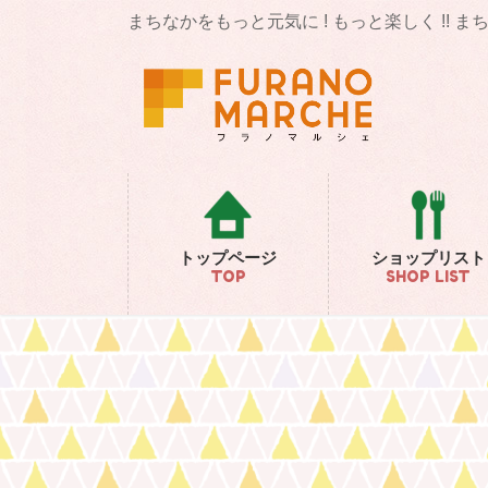
コ
ナ
まちなかをもっと元気に ! もっと楽しく !! 
ン
ビ
テ
ゲ
ン
ー
ツ
シ
に
ョ
移
ン
動
に
移
動
トップページ
ショップリスト
TOP
SHOP LIST