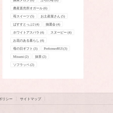
摘果メロン
(6)
ふらの苺
(6)
農産直売所オガール
(6)
苺スイーツ
(5)
お土産屋さん
(5)
ばすすとっぷ2
(4)
抽選会
(4)
ホワイトアスパラ
(4)
スヌーピー
(4)
お花のある暮らし
(4)
母の日ギフト
(3)
PerformerRUI
(3)
Minami
(2)
抹茶
(2)
ソフラッペ
(2)
ポリシー
サイトマップ