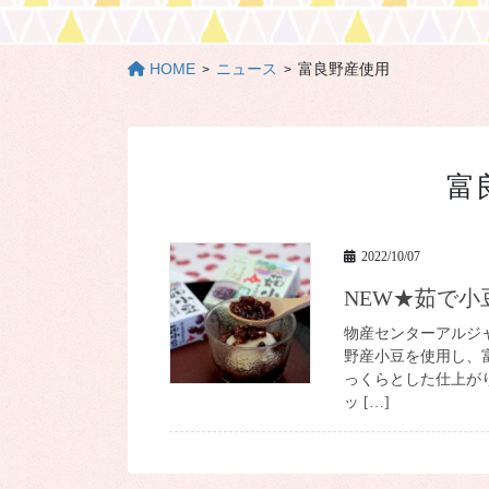
HOME
ニュース
富良野産使用
富
2022/10/07
NEW★茹で小
物産センターアルジ
野産小豆を使用し、
っくらとした仕上が
ッ […]