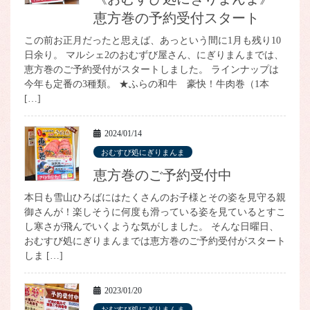
恵方巻の予約受付スタート
この前お正月だったと思えば、あっという間に1月も残り10
日余り。 マルシェ2のおむずび屋さん、にぎりまんまでは、
恵方巻のご予約受付がスタートしました。 ラインナップは
今年も定番の3種類。 ★ふらの和牛 豪快！牛肉巻（1本
[…]
2024/01/14
おむすび処にぎりまんま
恵方巻のご予約受付中
本日も雪山ひろばにはたくさんのお子様とその姿を見守る親
御さんが！楽しそうに何度も滑っている姿を見ているとすこ
し寒さが飛んでいくような気がしました。 そんな日曜日、
おむすび処にぎりまんまでは恵方巻のご予約受付がスタート
しま […]
2023/01/20
おむすび処にぎりまんま