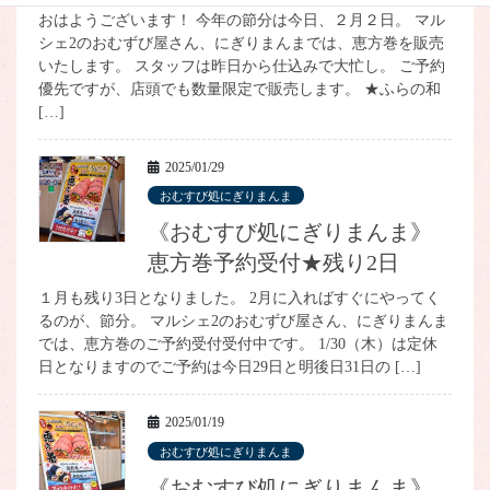
おはようございます！ 今年の節分は今日、２月２日。 マル
シェ2のおむずび屋さん、にぎりまんまでは、恵方巻を販売
いたします。 スタッフは昨日から仕込みで大忙し。 ご予約
優先ですが、店頭でも数量限定で販売します。 ★ふらの和
[…]
2025/01/29
おむすび処にぎりまんま
《おむすび処にぎりまんま》
恵方巻予約受付★残り2日
１月も残り3日となりました。 2月に入ればすぐにやってく
るのが、節分。 マルシェ2のおむずび屋さん、にぎりまんま
では、恵方巻のご予約受付受付中です。 1/30（木）は定休
日となりますのでご予約は今日29日と明後日31日の […]
2025/01/19
おむすび処にぎりまんま
《おむすび処にぎりまんま》