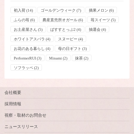
初入荷
(14)
ゴールデンウィーク
(7)
摘果メロン
(6)
ふらの苺
(6)
農産直売所オガール
(6)
苺スイーツ
(5)
お土産屋さん
(5)
ばすすとっぷ2
(4)
抽選会
(4)
ホワイトアスパラ
(4)
スヌーピー
(4)
お花のある暮らし
(4)
母の日ギフト
(3)
PerformerRUI
(3)
Minami
(2)
抹茶
(2)
ソフラッペ
(2)
会社概要
採用情報
視察・取材のお問合せ
ニュースリリース