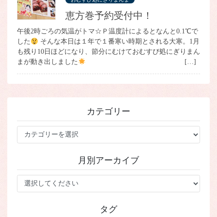
恵方巻予約受付中！
午後2時ごろの気温がトマ☆Ｐ温度計によるとなんと0.1℃で
した
そんな本日は１年で１番寒い時期とされる大寒。1月
も残り10日ほどになり、節分にむけておむすび処にぎりまん
まが動き出しました
[…]
カテゴリー
カ
テ
ゴ
月別アーカイブ
リ
ー
タグ