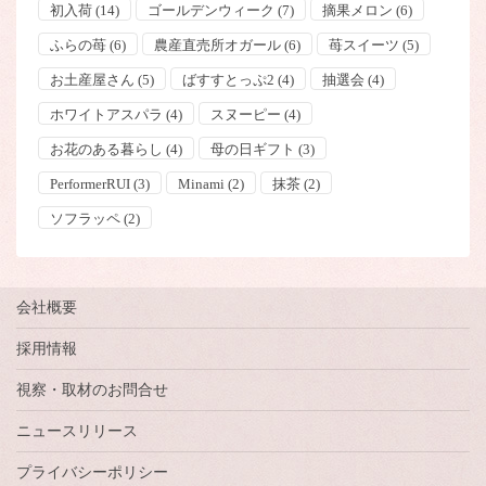
初入荷
(14)
ゴールデンウィーク
(7)
摘果メロン
(6)
ふらの苺
(6)
農産直売所オガール
(6)
苺スイーツ
(5)
お土産屋さん
(5)
ばすすとっぷ2
(4)
抽選会
(4)
ホワイトアスパラ
(4)
スヌーピー
(4)
お花のある暮らし
(4)
母の日ギフト
(3)
PerformerRUI
(3)
Minami
(2)
抹茶
(2)
ソフラッペ
(2)
会社概要
採用情報
視察・取材のお問合せ
ニュースリリース
プライバシーポリシー