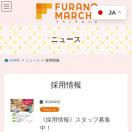
コ
ナ
ン
ビ
JA
テ
ゲ
ン
ー
ツ
シ
に
ョ
ニュース
移
ン
動
に
移
動
HOME
ニュース
採用情報
採用情報
2024/04/02
マルシェ
《採用情報》スタッフ募集
中！