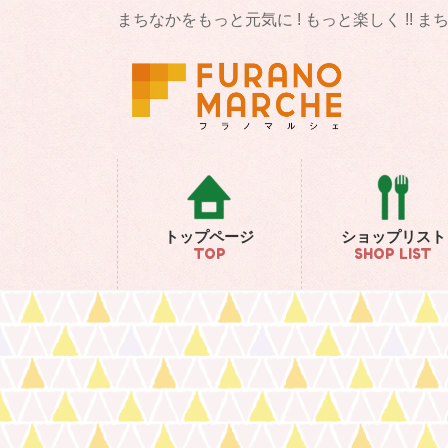
コ
ナ
まちなかをもっと元気に ! もっと楽しく !! 
ン
ビ
テ
ゲ
ン
ー
ツ
シ
に
ョ
移
ン
動
に
移
動
トップページ
ショップリスト
TOP
SHOP LIST