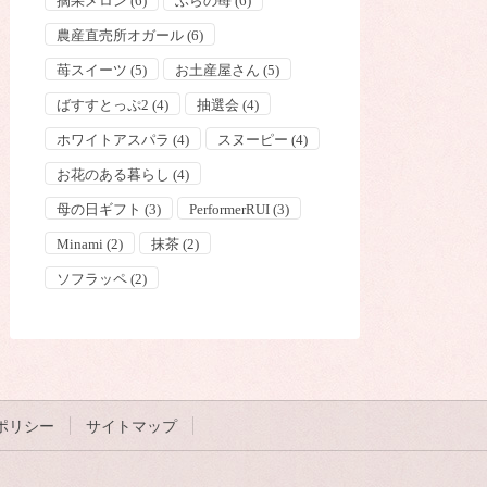
摘果メロン
(6)
ふらの苺
(6)
農産直売所オガール
(6)
苺スイーツ
(5)
お土産屋さん
(5)
ばすすとっぷ2
(4)
抽選会
(4)
ホワイトアスパラ
(4)
スヌーピー
(4)
お花のある暮らし
(4)
母の日ギフト
(3)
PerformerRUI
(3)
Minami
(2)
抹茶
(2)
ソフラッペ
(2)
ポリシー
サイトマップ