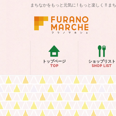
コ
ナ
まちなかをもっと元気に ! もっと楽しく !! 
ン
ビ
テ
ゲ
ン
ー
ツ
シ
に
ョ
移
ン
動
に
移
動
トップページ
ショップリスト
TOP
SHOP LIST