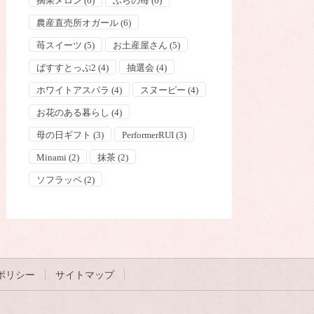
摘果メロン
(6)
ふらの苺
(6)
農産直売所オガール
(6)
苺スイーツ
(5)
お土産屋さん
(5)
ばすすとっぷ2
(4)
抽選会
(4)
ホワイトアスパラ
(4)
スヌーピー
(4)
お花のある暮らし
(4)
母の日ギフト
(3)
PerformerRUI
(3)
Minami
(2)
抹茶
(2)
ソフラッペ
(2)
ポリシー
サイトマップ