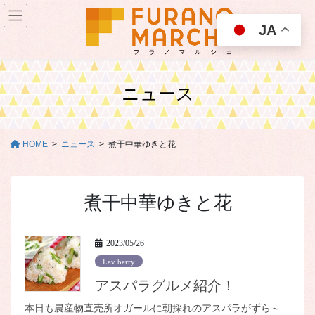
コ
ナ
ン
ビ
JA
テ
ゲ
ン
ー
ツ
シ
に
ョ
ニュース
移
ン
動
に
移
動
HOME
ニュース
煮干中華ゆきと花
煮干中華ゆきと花
2023/05/26
Lav berry
アスパラグルメ紹介！
本日も農産物直売所オガールに朝採れのアスパラがずら～