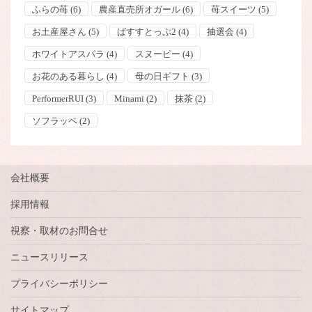
ふらの苺
(6)
農産直売所オガール
(6)
苺スイーツ
(5)
お土産屋さん
(5)
ばすすとっぷ2
(4)
抽選会
(4)
ホワイトアスパラ
(4)
スヌーピー
(4)
お花のある暮らし
(4)
母の日ギフト
(3)
PerformerRUI
(3)
Minami
(2)
抹茶
(2)
ソフラッペ
(2)
会社概要
採用情報
視察・取材のお問合せ
ニュースリリース
プライバシーポリシー
サイトマップ