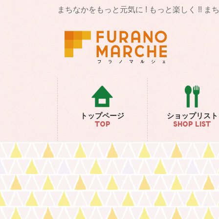
コ
ナ
まちなかをもっと元気に ! もっと楽しく !! 
ン
ビ
テ
ゲ
ン
ー
ツ
シ
に
ョ
移
ン
動
に
移
動
トップページ
ショップリスト
TOP
SHOP LIST