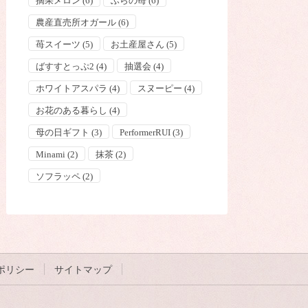
摘果メロン
(6)
ふらの苺
(6)
農産直売所オガール
(6)
苺スイーツ
(5)
お土産屋さん
(5)
ばすすとっぷ2
(4)
抽選会
(4)
ホワイトアスパラ
(4)
スヌーピー
(4)
お花のある暮らし
(4)
母の日ギフト
(3)
PerformerRUI
(3)
Minami
(2)
抹茶
(2)
ソフラッペ
(2)
ポリシー
サイトマップ