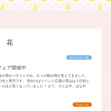
花
はなや日々色
フェア開催中
粒の雪がパタリとやみ、久々の晴れ間が見えてきました。
の光と青空です。 気付けばイベント広場の雪山は２日前と
トルほど高くなっていました！ さて、そんな中、はなや
マルシェ