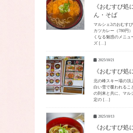
《おむすび処にぎりまんま》NEW★カツカレーうど
ん・そば
マルシェ2のおむす
カツカレー（780円
くなる魅惑のメニュ
ズ […]
2025/10/21
《おむすび
北の峰スキー場の頂
白い雪で覆われるこ
の到来と共に、マル
定の […]
2025/10/13
《おむすび処にぎりまんま》NEW★富良野和牛の牛す