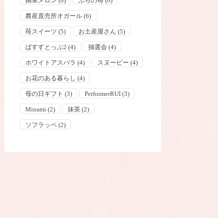
摘果メロン
(6)
ふらの苺
(6)
農産直売所オガール
(6)
苺スイーツ
(5)
お土産屋さん
(5)
ばすすとっぷ2
(4)
抽選会
(4)
ホワイトアスパラ
(4)
スヌーピー
(4)
お花のある暮らし
(4)
母の日ギフト
(3)
PerformerRUI
(3)
Minami
(2)
抹茶
(2)
ソフラッペ
(2)