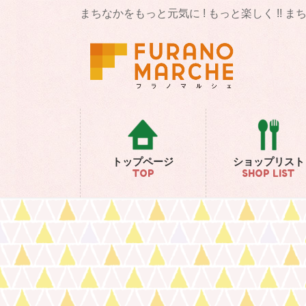
コ
ナ
まちなかをもっと元気に ! もっと楽しく !! 
ン
ビ
テ
ゲ
ン
ー
ツ
シ
に
ョ
移
ン
動
に
移
動
トップページ
ショップリスト
TOP
SHOP LIST