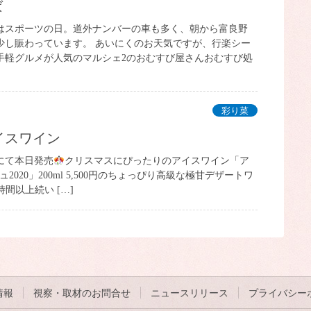
ば
はスポーツの日。道外ナンバーの車も多く、朝から富良野
少し賑わっています。 あいにくのお天気ですが、行楽シー
手軽グルメが人気のマルシェ2のおむすび屋さんおむすび処
彩り菜
イスワイン
にて本日発売
クリスマスにぴったりのアイスワイン「ア
ュ2020」200ml 5,500円のちょっぴり高級な極甘デザートワ
時間以上続い […]
情報
視察・取材のお問合せ
ニュースリリース
プライバシー