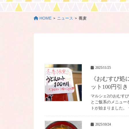
HOME
ニュース
蕎麦
2025/11/25
《おむすび処にぎりまんま》冬季限定★うどん・そばセ
ット100円引き
マルシェ2のおむす
とご飯系のメニュー
トが始まりました。 
2025/10/24