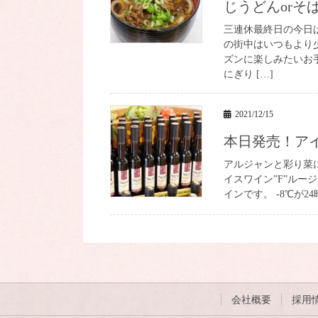
じうどんorそ
三連休最終日の今日
の街中はいつもより
ズンに楽しみたいお
にぎり […]
2021/12/15
本日発売！ア
アルジャンと彩り菜
イスワイン”F”ルージ
インです。 -8℃が24
会社概要
採用