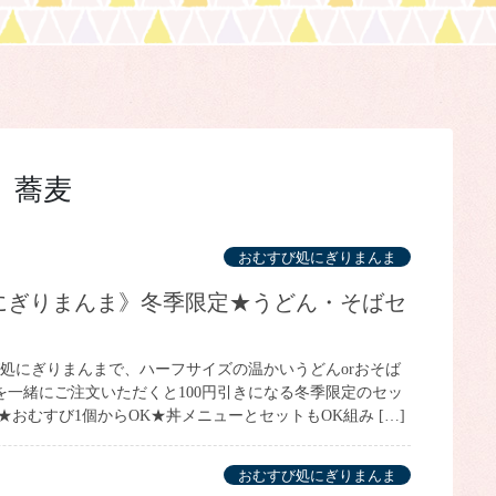
蕎麦
おむすび処にぎりまんま
び処にぎりまんまで、ハーフサイズの温かいうどんorおそば
を一緒にご注文いただくと100円引きになる冬季限定のセッ
★おむすび1個からOK★丼メニューとセットもOK組み […]
おむすび処にぎりまんま