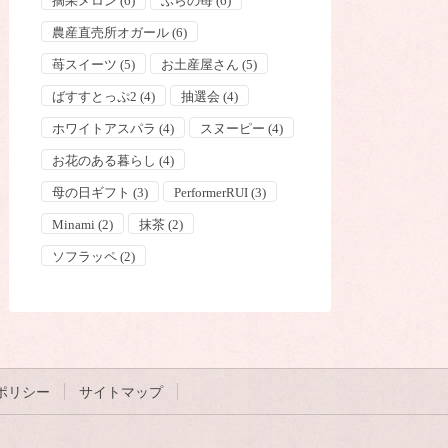
摘果メロン
(6)
ふらの苺
(6)
農産直売所オガール
(6)
苺スイーツ
(5)
お土産屋さん
(5)
ばすすとっぷ2
(4)
抽選会
(4)
ホワイトアスパラ
(4)
スヌーピー
(4)
お花のある暮らし
(4)
母の日ギフト
(3)
PerformerRUI
(3)
Minami
(2)
抹茶
(2)
ソフラッペ
(2)
ポリシー
サイトマップ