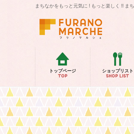
コ
ナ
まちなかをもっと元気に ! もっと楽しく !! 
ン
ビ
テ
ゲ
ン
ー
ツ
シ
に
ョ
移
ン
動
に
移
動
トップページ
ショップリスト
TOP
SHOP LIST