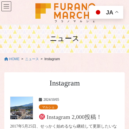
コ
ナ
ン
ビ
JA
テ
ゲ
ン
ー
ツ
シ
に
ョ
ニュース
移
ン
動
に
移
動
HOME
ニュース
Instagram
Instagram
2024/10/05
マルシェ
Instagram 2,000投稿！
2017年5月25日、せっかく始めるなら継続して更新したいな