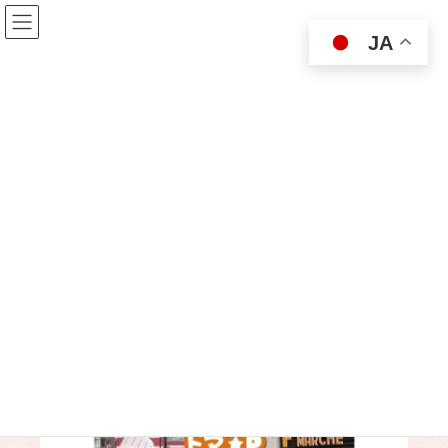
コ
ナ
ン
ビ
JA
テ
ゲ
ン
ー
ツ
シ
に
ョ
移
ン
動
に
移
« イベント一覧
動
このイベントは終了しました。
トマ☆P スタンプラリー
2024年02月01日
～
2024年02月29日