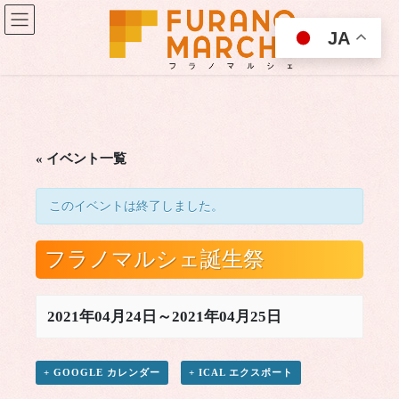
コ
ナ
ン
ビ
JA
テ
ゲ
ン
ー
ツ
シ
に
ョ
移
ン
動
に
移
« イベント一覧
動
このイベントは終了しました。
フラノマルシェ誕生祭
2021年04月24日
～
2021年04月25日
+ GOOGLE カレンダー
+ ICAL エクスポート