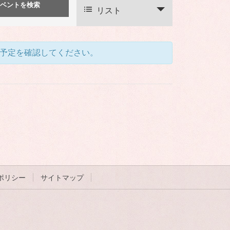
イ
リスト
ベ
ン
ト
予定を確認してください。
ビ
ュ
ー
ナ
ビ
ゲ
ー
シ
ポリシー
サイトマップ
ョ
ン