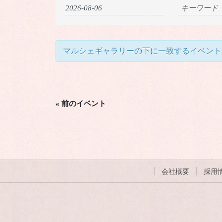
ベ
ベ
ン
ン
ト
ト
の
マルシェギャラリーの下に一致するイベント
を
検
検
索
索
«
前のイベント
し
て
ナ
ビ
ゲ
会社概要
採用
ー
シ