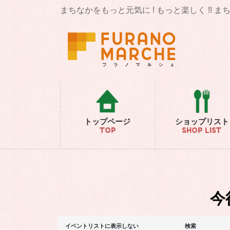
コ
ナ
まちなかをもっと元気に ! もっと楽しく !! 
ン
ビ
テ
ゲ
ン
ー
ツ
シ
に
ョ
移
ン
動
に
移
動
トップページ
ショップリスト
TOP
SHOP LIST
今
イ
イ
イベントリストに表示しない
検索