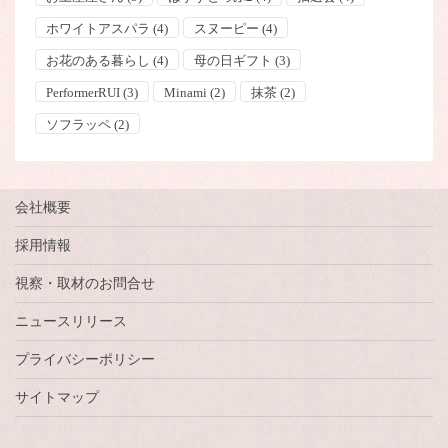
ホワイトアスパラ
(4)
スヌーピー
(4)
お花のある暮らし
(4)
母の日ギフト
(3)
PerformerRUI
(3)
Minami
(2)
抹茶
(2)
ソフラッペ
(2)
会社概要
採用情報
視察・取材のお問合せ
ニュースリリース
プライバシーポリシー
サイトマップ