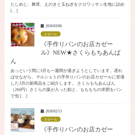
たしめじ、舞茸、えのきと玉ねぎをクロワッサン生地に詰め
[…]
2026/03/06
カゼール
《手作りパンのお店カゼー
ル》NEW★さくらもちあんぱ
ん
あっという間に3月も一週間が過ぎようとしています。遅れ
ばせながら、マルシェ１の手作りパンのお店カゼールに登場
した3月の新商品をご紹介します。 さくらもちあんぱん
（260円）さくらの葉が入った餡と、もちもちの求肥をパン
で包 […]
2026/02/13
カゼール
《手作りパンのお店カゼー