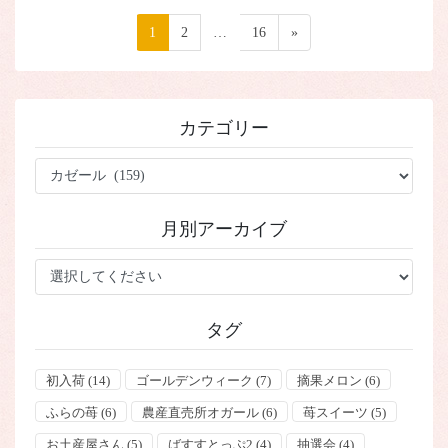
投
ペ
1
ペ
2
…
ペ
16
»
稿
ー
ー
ー
ジ
ジ
ジ
の
ペ
カテゴリー
ー
ジ
カ
テ
送
ゴ
り
月別アーカイブ
リ
ー
タグ
初入荷
(14)
ゴールデンウィーク
(7)
摘果メロン
(6)
ふらの苺
(6)
農産直売所オガール
(6)
苺スイーツ
(5)
お土産屋さん
(5)
ばすすとっぷ2
(4)
抽選会
(4)