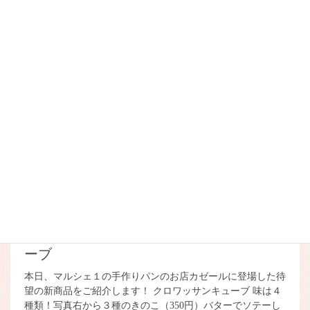
《手作りパンのお店カゼー
ル》NEW★パンナコッタ～さ
くら～
今日はお隣の保育所の入園式で、朝からたくさんの親御さん
と、子ども達がフラノマルシェの周辺を歩いている姿を見か
けました。まだまだ不安そうな表情を浮かべている子ども達
の方が多い様子でしたが、日々逞しく成長し、これからお散
歩コ […]
2026/03/17
カゼール
《手作りパンのお店カゼー
ル》NEW★クロワッサンキュ
ーブ
本日、マルシェ１の手作りパンのお店カゼールに登場した待
望の新商品をご紹介します！ クロワッサンキューブ 味は４
種類！写真右から３種のきのこ（350円）バターでソテーし