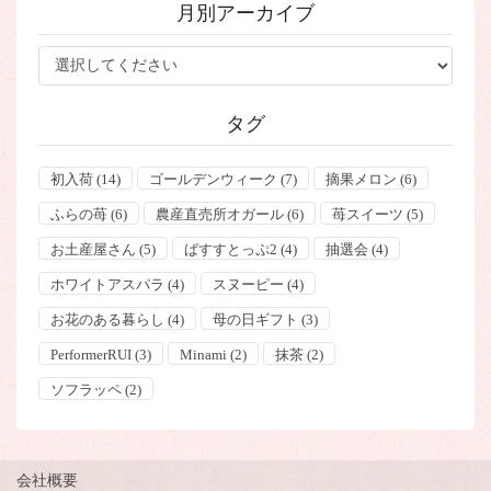
り
月別アーカイブ
リ
ー
タグ
初入荷
(14)
ゴールデンウィーク
(7)
摘果メロン
(6)
ふらの苺
(6)
農産直売所オガール
(6)
苺スイーツ
(5)
お土産屋さん
(5)
ばすすとっぷ2
(4)
抽選会
(4)
ホワイトアスパラ
(4)
スヌーピー
(4)
お花のある暮らし
(4)
母の日ギフト
(3)
PerformerRUI
(3)
Minami
(2)
抹茶
(2)
ソフラッペ
(2)
会社概要