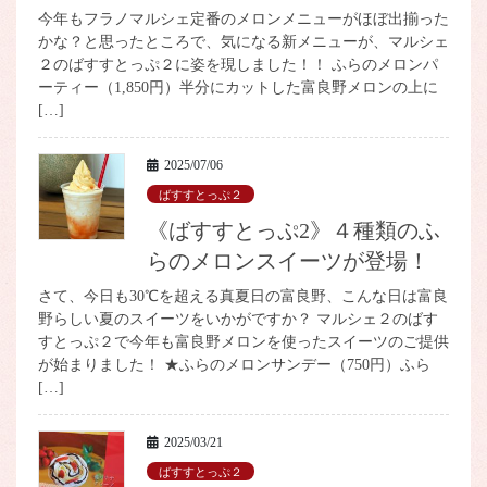
今年もフラノマルシェ定番のメロンメニューがほぼ出揃った
かな？と思ったところで、気になる新メニューが、マルシェ
２のばすすとっぷ２に姿を現しました！！ ふらのメロンパ
ーティー（1,850円）半分にカットした富良野メロンの上に
[…]
2025/07/06
ばすすとっぷ２
《ばすすとっぷ2》４種類のふ
らのメロンスイーツが登場！
さて、今日も30℃を超える真夏日の富良野、こんな日は富良
野らしい夏のスイーツをいかがですか？ マルシェ２のばす
すとっぷ２で今年も富良野メロンを使ったスイーツのご提供
が始まりました！ ★ふらのメロンサンデー（750円）ふら
[…]
2025/03/21
ばすすとっぷ２