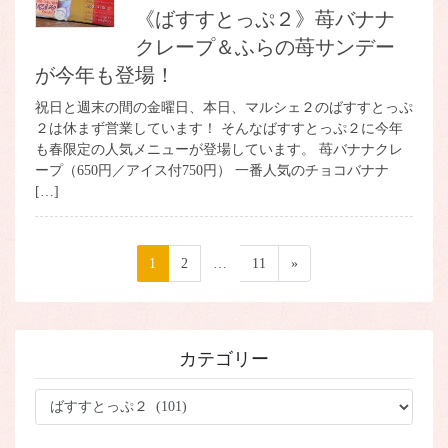
《ばすすとっぷ２》苺バナナ
クレープ＆ふらの苺サンデー
が今年も登場！
祝日と週末の間の金曜日、本日、マルシェ２のばすすとっぷ
２は休まず営業しています！ そんなばすすとっぷ２に今年
も春限定の人気メニューが登場しています。 苺バナナクレ
ープ（650円／アイス付750円） 一番人気のチョコバナナ
[…]
投
ペ
1
ペ
2
…
ペ
11
»
稿
ー
ー
ー
ジ
ジ
ジ
の
ペ
カテゴリー
ー
ジ
カ
テ
送
ゴ