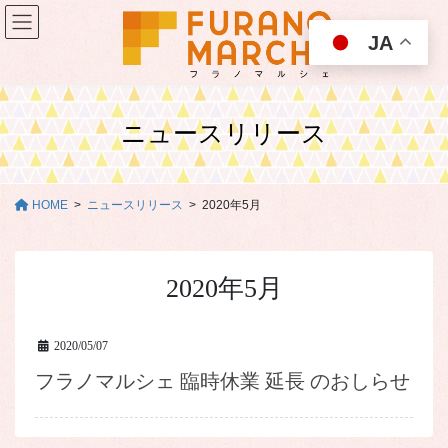
コ
ナ
ン
ビ
JA
テ
ゲ
ン
ー
ツ
シ
に
ョ
ニュースリリース
移
ン
動
に
移
動
HOME
ニュースリリース
2020年5月
2020年5月
2020/05/07
フラノマルシェ 臨時休業 延長 のおしらせ