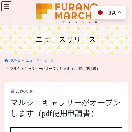
コ
ナ
ン
ビ
JA
テ
ゲ
ン
ー
ツ
シ
に
ョ
ニュースリリース
移
ン
動
に
移
動
HOME
ニュースリリース
マルシェギャラリーがオープンします（pdf使用申請書）
2019/04/10
マルシェギャラリーがオープン
します（pdf使用申請書）