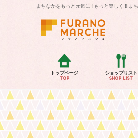
コ
ナ
まちなかをもっと元気に ! もっと楽しく !! 
ン
ビ
テ
ゲ
ン
ー
ツ
シ
に
ョ
移
ン
動
に
移
動
トップページ
ショップリスト
TOP
SHOP LIST