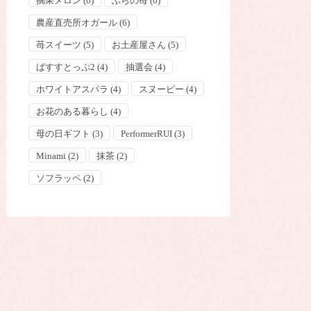
摘果メロン
(6)
ふらの苺
(6)
農産直売所オガール
(6)
苺スイーツ
(5)
お土産屋さん
(5)
ばすすとっぷ2
(4)
抽選会
(4)
ホワイトアスパラ
(4)
スヌーピー
(4)
お花のある暮らし
(4)
母の日ギフト
(3)
PerformerRUI
(3)
Minami
(2)
抹茶
(2)
ソフラッペ
(2)