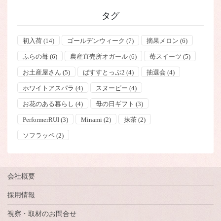
タグ
初入荷
(14)
ゴールデンウィーク
(7)
摘果メロン
(6)
ふらの苺
(6)
農産直売所オガール
(6)
苺スイーツ
(5)
お土産屋さん
(5)
ばすすとっぷ2
(4)
抽選会
(4)
ホワイトアスパラ
(4)
スヌーピー
(4)
お花のある暮らし
(4)
母の日ギフト
(3)
PerformerRUI
(3)
Minami
(2)
抹茶
(2)
ソフラッペ
(2)
会社概要
採用情報
視察・取材のお問合せ