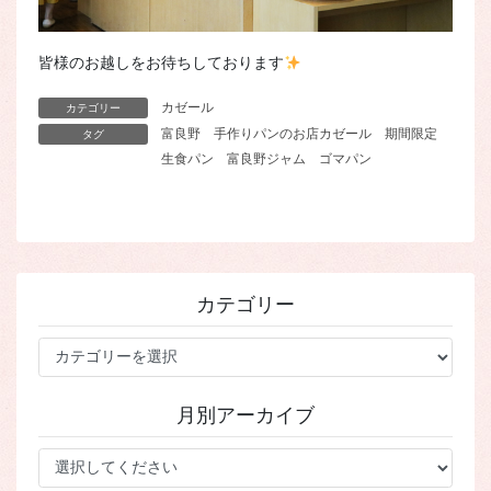
皆様のお越しをお待ちしております
カゼール
カテゴリー
富良野
手作りパンのお店カゼール
期間限定
タグ
生食パン
富良野ジャム
ゴマパン
カテゴリー
カ
テ
ゴ
月別アーカイブ
リ
ー