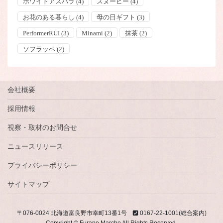
ホワイトアスパラ
(4)
スヌーピー
(4)
お花のある暮らし
(4)
母の日ギフト
(3)
PerformerRUI
(3)
Minami
(2)
抹茶
(2)
ソフラッペ
(2)
会社概要
採用情報
視察・取材のお問合せ
ニュースリリース
プライバシーポリシー
サイトマップ
〒076-0024 北海道富良野市幸町13番1号
0167-22-1001(総合案内)