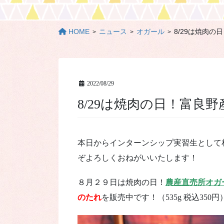
HOME
ニュース
オガール
8/29は焼肉
2022/08/29
8/29は焼肉の日！富
本日からインターンシップ実習生として
ぞよろしくおねがいいたします！
８月２９日は焼肉の日！
農産直売所オガ
のたれ
を販売中です！（535g 税込350円