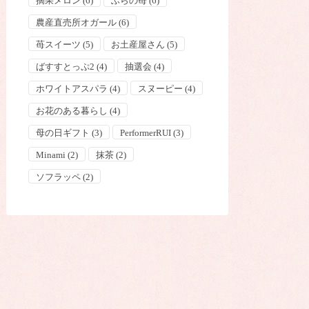
摘果メロン
(6)
ふらの苺
(6)
農産直売所オガール
(6)
苺スイーツ
(5)
お土産屋さん
(5)
ばすすとっぷ2
(4)
抽選会
(4)
ホワイトアスパラ
(4)
スヌーピー
(4)
お花のある暮らし
(4)
母の日ギフト
(3)
PerformerRUI
(3)
Minami
(2)
抹茶
(2)
ソフラッペ
(2)