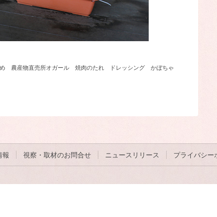
め
農産物直売所オガール
焼肉のたれ
ドレッシング
かぼちゃ
情報
視察・取材のお問合せ
ニュースリリース
プライバシー
〒076-0024 北海道富良野市幸町13番1号
0167-22-1001(総合案内)
Copyright © Furano Marche All Rights Reserved.