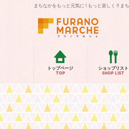
コ
ナ
まちなかをもっと元気に ! もっと楽しく !! 
ン
ビ
テ
ゲ
ン
ー
ツ
シ
に
ョ
移
ン
動
に
移
動
トップページ
ショップリスト
TOP
SHOP LIST