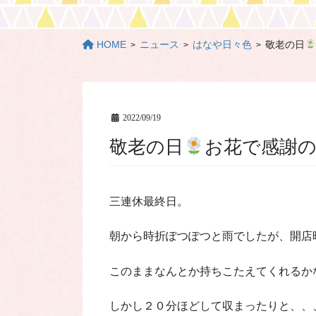
HOME
ニュース
はなや日々色
敬老の日
2022/09/19
敬老の日
お花で感謝
三連休最終日。
朝から時折ぽつぽつと雨でしたが、開店
このままなんとか持ちこたえてくれるか
しかし２０分ほどして収まったりと、、