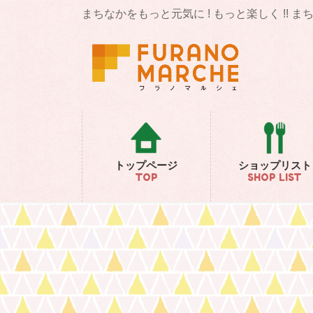
コ
ナ
まちなかをもっと元気に ! もっと楽しく !! 
ン
ビ
テ
ゲ
ン
ー
ツ
シ
に
ョ
移
ン
動
に
移
動
トップページ
ショップリスト
TOP
SHOP LIST