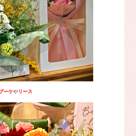
ブーケ
や
リース