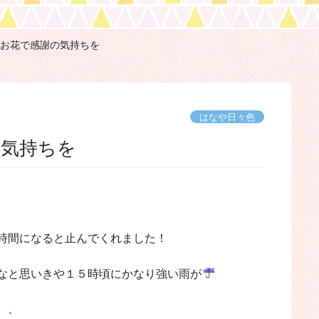
お花で感謝の気持ちを
はなや日々色
の気持ちを
時間になると止んでくれました！
なと思いきや１５時頃にかなり強い雨が
、、