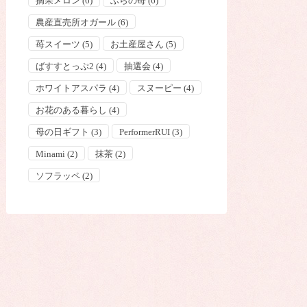
摘果メロン
(6)
ふらの苺
(6)
農産直売所オガール
(6)
苺スイーツ
(5)
お土産屋さん
(5)
ばすすとっぷ2
(4)
抽選会
(4)
ホワイトアスパラ
(4)
スヌーピー
(4)
お花のある暮らし
(4)
母の日ギフト
(3)
PerformerRUI
(3)
Minami
(2)
抹茶
(2)
ソフラッペ
(2)