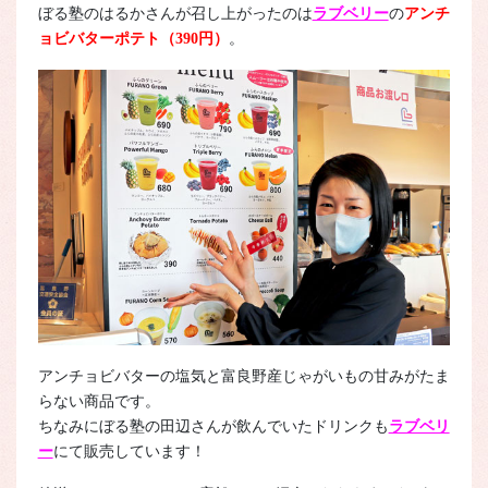
ぼる塾のはるかさんが召し上がったのは
ラブベリー
の
アンチ
ョビバターポテト（390円）
。
アンチョビバターの塩気と富良野産じゃがいもの甘みがたま
らない商品です。
ちなみにぼる塾の田辺さんが飲んでいたドリンクも
ラブベリ
ー
にて販売しています！