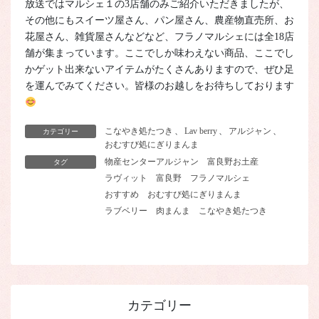
放送ではマルシェ１の3店舗のみご紹介いただきましたが、
その他にもスイーツ屋さん、パン屋さん、農産物直売所、お
花屋さん、雑貨屋さんなどなど、フラノマルシェには全18店
舗が集まっています。ここでしか味わえない商品、ここでし
かゲット出来ないアイテムがたくさんありますので、ぜひ足
を運んでみてください。皆様のお越しをお待ちしております
こなやき処たつき
、
Lav berry
、
アルジャン
、
カテゴリー
おむすび処にぎりまんま
物産センターアルジャン
富良野お土産
タグ
ラヴィット
富良野
フラノマルシェ
おすすめ
おむすび処にぎりまんま
ラブベリー
肉まんま
こなやき処たつき
カテゴリー